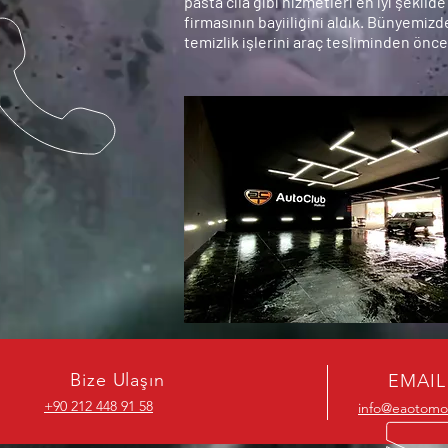
pasta cila gibi hizmetleri en iyi şekil
firmasının bayiiliğini aldık. Bünyemiz
temizlik işlerini araç tesliminden önc
Bize Ulaşın
EMAIL
+90 212 448 91 58
info@eaotomo