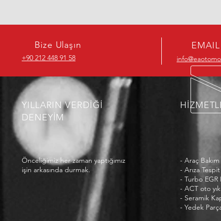
Bize Ulaşın
EMAIL
+90 212 448 91 58
info@eaotomo
YILLARIN VERDİĞİ
HİZMETL
DENEYİM
Önceliğimiz her zaman yaptığımız
- Araç Bakım
işin arkasında durmak.
- Arıza Tespit
- Turbo EGR
- ACT oto yı
- Seramik Ka
- Yedek Parç