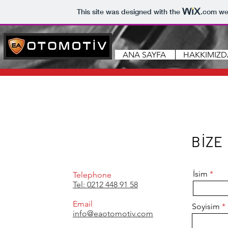
This site was designed with the
.com
web
ANA SAYFA
HAKKIMIZD
BİZE
İsim
Telephone
Tel: 0212 448 91 58
Email
Soyisim
info@eaotomotiv.com